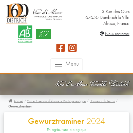
3 Rue des Ours
67650 Dambach-la-Ville
Alsace, France
Nous contacter
Menu
Vins d'Alsace Famille Dietrich
Accueil
/
Vins et Crémant d’Alsace – Boutique en ligne
/
Douceurs du Terroir
/
Gewurztraminer
Gewurztraminer
2024
En agriculture biologique