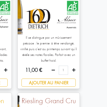
Il se distingue par un mûrissement
précoce : le premier à être vendangé,
rant,
vinifié puis c’est au printemps suivant qu’il
alades
révèle ses notes florales. Parfait avec un
to.
buffet froid.
11,00
€
R
AJOUTER AU PANIER
en
Riesling Grand Cru