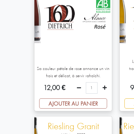
Sa couleur pétale de rose annonce un vin
tr
frais et délicat, à servir rafraîchi.
12,00
€
9
AJOUTER AU PANIER
Riesling Granit
Ri