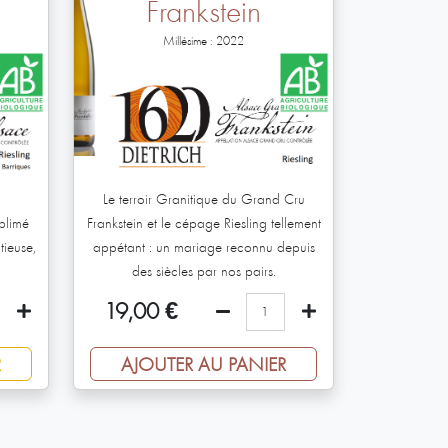
Frankstein
Millésime : 2022
Le terroir Granitique du Grand Cru
blimé
Frankstein et le cépage Riesling tellement
tieuse,
appétant : un mariage reconnu depuis
des siècles par nos pairs.
19,00
€
R
AJOUTER AU PANIER