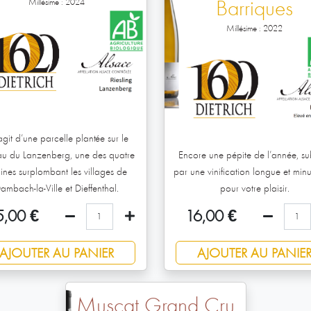
Millésime : 2024
Barriques
Millésime : 2022
’agit d’une parcelle plantée sur le
au du Lanzenberg, une des quatre
Encore une pépite de l’année, su
lines surplombant les villages de
par une vinification longue et minu
ambach-la-Ville et Dieffenthal.
pour votre plaisir.
5,00
€
16,00
€
AJOUTER AU PANIER
AJOUTER AU PANIE
Muscat Grand Cru