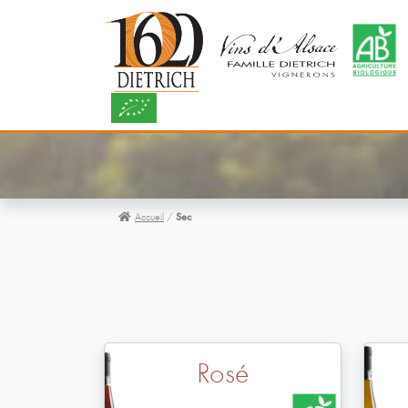
Accueil
/
Sec
Rosé