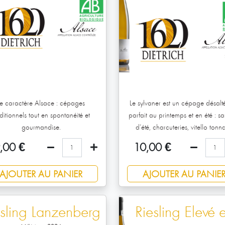
Le caractère Alsace : cépages
Le sylvaner est un cépage désalté
aditionnels tout en spontanéité et
parfait au printemps et en été : s
gourmandise.
d’été, charcuteries, vitello tonna
,00
€
10,00
€
AJOUTER AU PANIER
AJOUTER AU PANIE
esling Lanzenberg
Riesling Elevé 