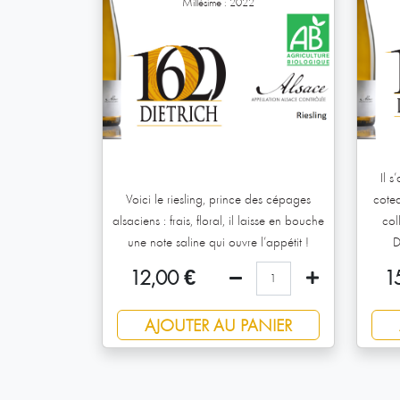
Millésime : 2022
Il s
Voici le riesling, prince des cépages
cote
alsaciens : frais, floral, il laisse en bouche
col
une note saline qui ouvre l’appétit !
D
12,00
€
1
AJOUTER AU PANIER