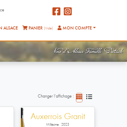
nce
N ALSACE
PANIER
MON COMPTE
(vide)
Vins d'Alsace Famille Dietrich
Changer l'affichage :
Auxerrois Granit
Millésime : 2023